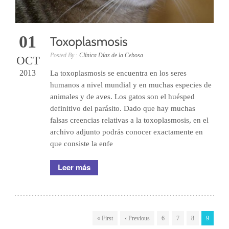
01
Posted By :
Clínica Díaz de la Cebosa
OCT
2013
La toxoplasmosis se encuentra en los seres
humanos a nivel mundial y en muchas especies de
animales y de aves. Los gatos son el huésped
definitivo del parásito. Dado que hay muchas
falsas creencias relativas a la toxoplasmosis, en el
archivo adjunto podrás conocer exactamente en
que consiste la enfe
Leer más
« First
‹ Previous
6
7
8
9