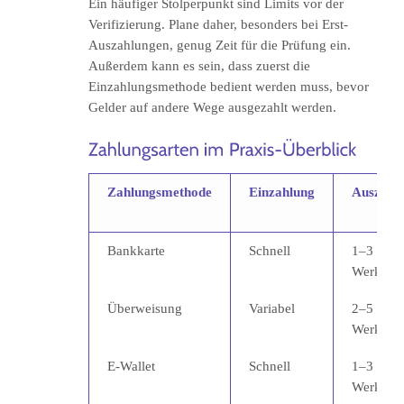
Ein häufiger Stolperpunkt sind Limits vor der
Verifizierung. Plane daher, besonders bei Erst-
Auszahlungen, genug Zeit für die Prüfung ein.
Außerdem kann es sein, dass zuerst die
Einzahlungsmethode bedient werden muss, bevor
Gelder auf andere Wege ausgezahlt werden.
Zahlungsmethode
Einzahlung
Auszahl
Bankkarte
Schnell
1–3
Werktag
Überweisung
Variabel
2–5
Werktag
E-Wallet
Schnell
1–3
Werktag