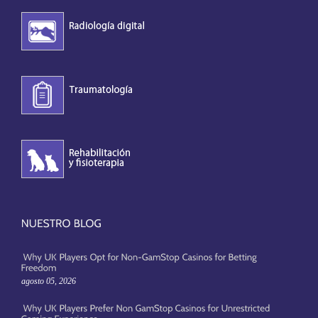
agosto 05, 2026