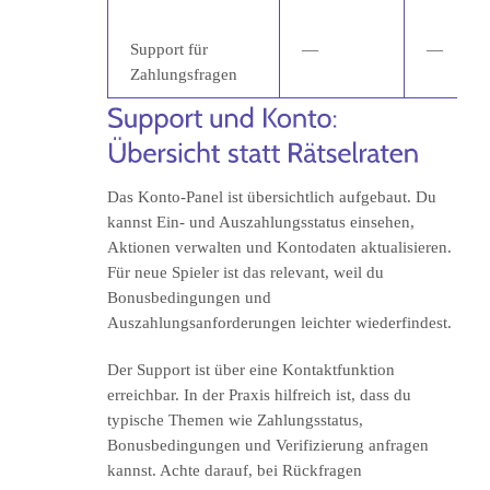
Support für
—
—
Zahlungsfragen
Das Konto-Panel ist übersichtlich aufgebaut. Du
kannst Ein- und Auszahlungsstatus einsehen,
Aktionen verwalten und Kontodaten aktualisieren.
Für neue Spieler ist das relevant, weil du
Bonusbedingungen und
Auszahlungsanforderungen leichter wiederfindest.
Der Support ist über eine Kontaktfunktion
erreichbar. In der Praxis hilfreich ist, dass du
typische Themen wie Zahlungsstatus,
Bonusbedingungen und Verifizierung anfragen
kannst. Achte darauf, bei Rückfragen