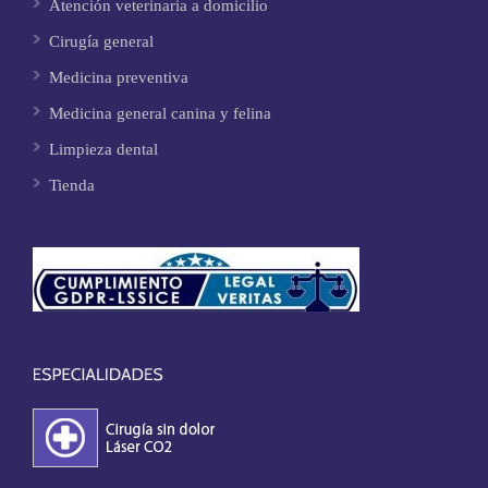
Atención veterinaria a domicilio
Cirugía general
Medicina preventiva
Medicina general canina y felina
Limpieza dental
Tienda