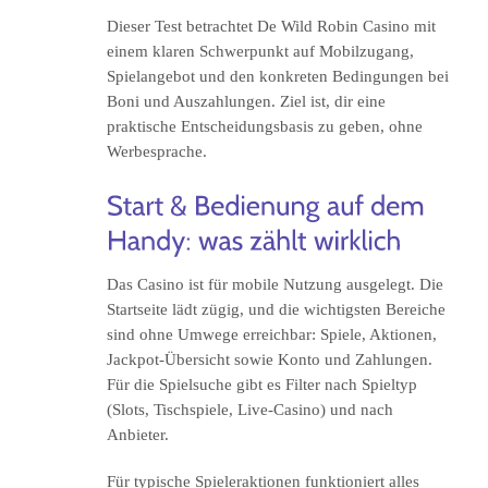
Dieser Test betrachtet De Wild Robin Casino mit
einem klaren Schwerpunkt auf Mobilzugang,
Spielangebot und den konkreten Bedingungen bei
Boni und Auszahlungen. Ziel ist, dir eine
praktische Entscheidungsbasis zu geben, ohne
Werbesprache.
Das Casino ist für mobile Nutzung ausgelegt. Die
Startseite lädt zügig, und die wichtigsten Bereiche
sind ohne Umwege erreichbar: Spiele, Aktionen,
Jackpot-Übersicht sowie Konto und Zahlungen.
Für die Spielsuche gibt es Filter nach Spieltyp
(Slots, Tischspiele, Live-Casino) und nach
Anbieter.
Für typische Spieleraktionen funktioniert alles