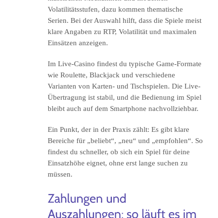
Volatilitätsstufen, dazu kommen thematische
Serien. Bei der Auswahl hilft, dass die Spiele meist
klare Angaben zu RTP, Volatilität und maximalen
Einsätzen anzeigen.
Im Live-Casino findest du typische Game-Formate
wie Roulette, Blackjack und verschiedene
Varianten von Karten- und Tischspielen. Die Live-
Übertragung ist stabil, und die Bedienung im Spiel
bleibt auch auf dem Smartphone nachvollziehbar.
Ein Punkt, der in der Praxis zählt: Es gibt klare
Bereiche für „beliebt“, „neu“ und „empfohlen“. So
findest du schneller, ob sich ein Spiel für deine
Einsatzhöhe eignet, ohne erst lange suchen zu
müssen.