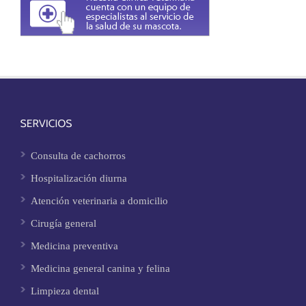
Consulta de cachorros
Hospitalización diurna
Atención veterinaria a domicilio
Cirugía general
Medicina preventiva
Medicina general canina y felina
Limpieza dental