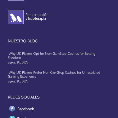
agosto 05, 2026
agosto 05, 2026