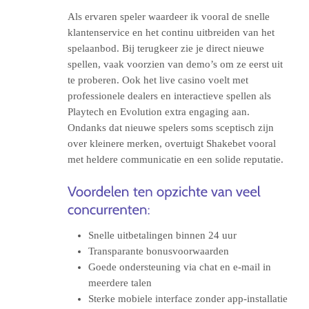
Als ervaren speler waardeer ik vooral de snelle
klantenservice en het continu uitbreiden van het
spelaanbod. Bij terugkeer zie je direct nieuwe
spellen, vaak voorzien van demo’s om ze eerst uit
te proberen. Ook het live casino voelt met
professionele dealers en interactieve spellen als
Playtech en Evolution extra engaging aan.
Ondanks dat nieuwe spelers soms sceptisch zijn
over kleinere merken, overtuigt Shakebet vooral
met heldere communicatie en een solide reputatie.
Snelle uitbetalingen binnen 24 uur
Transparante bonusvoorwaarden
Goede ondersteuning via chat en e-mail in
meerdere talen
Sterke mobiele interface zonder app-installatie