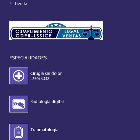
Tienda