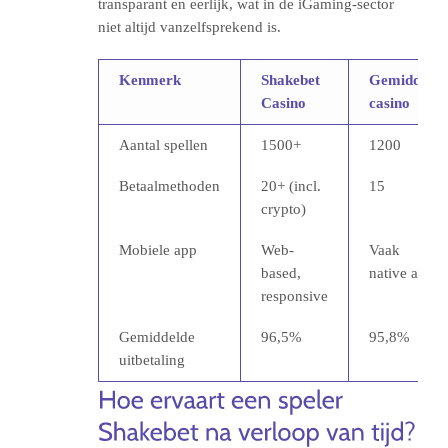
transparant en eerlijk, wat in de iGaming-sector
niet altijd vanzelfsprekend is.
Kenmerk
Shakebet
Gemiddeld
Casino
casino
Aantal spellen
1500+
1200
Betaalmethoden
20+ (incl.
15
crypto)
Mobiele app
Web-
Vaak
based,
native apps
responsive
Gemiddelde
96,5%
95,8%
uitbetaling