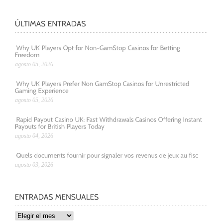
agosto 05, 2026
agosto 05, 2026
agosto 04, 2026
agosto 03, 2026
ENTRADAS