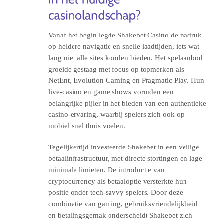
Vanaf het begin legde Shakebet Casino de nadruk
op heldere navigatie en snelle laadtijden, iets wat
lang niet alle sites konden bieden. Het spelaanbod
groeide gestaag met focus op topmerken als
NetEnt, Evolution Gaming en Pragmatic Play. Hun
live-casino en game shows vormden een
belangrijke pijler in het bieden van een authentieke
casino-ervaring, waarbij spelers zich ook op
mobiel snel thuis voelen.
Tegelijkertijd investeerde Shakebet in een veilige
betaalinfrastructuur, met directe stortingen en lage
minimale limieten. De introductie van
cryptocurrency als betaaloptie versterkte hun
positie onder tech-savvy spelers. Door deze
combinatie van gaming, gebruiksvriendelijkheid
en betalingsgemak onderscheidt Shakebet zich