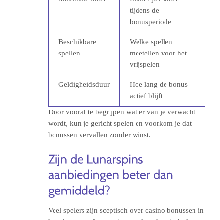
tijdens de
bonusperiode
Beschikbare
Welke spellen
spellen
meetellen voor het
vrijspelen
Geldigheidsduur
Hoe lang de bonus
actief blijft
Door vooraf te begrijpen wat er van je verwacht
wordt, kun je gericht spelen en voorkom je dat
bonussen vervallen zonder winst.
Veel spelers zijn sceptisch over casino bonussen in