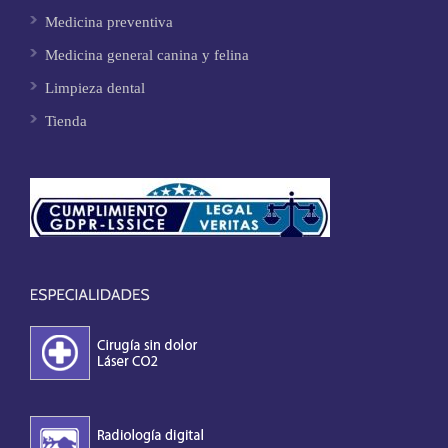
Medicina preventiva
Medicina general canina y felina
Limpieza dental
Tienda