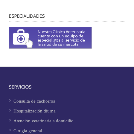
Consulta de cachorros
Hospitalización diurna
Atención veterinaria a domicilio
Cirugía general