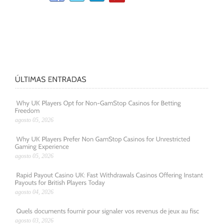
agosto 05, 2026
agosto 05, 2026
agosto 04, 2026
agosto 03, 2026