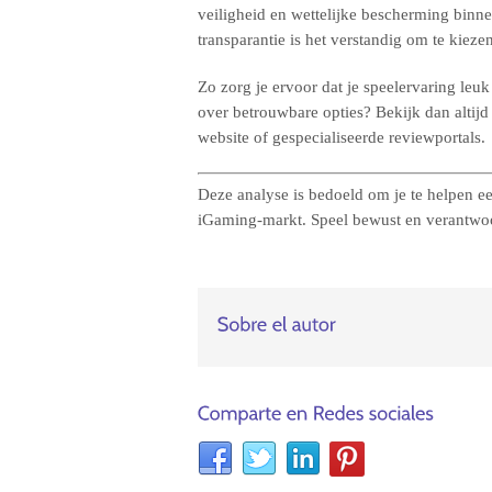
veiligheid en wettelijke bescherming binn
transparantie is het verstandig om te kieze
Zo zorg je ervoor dat je speelervaring leuk
over betrouwbare opties? Bekijk dan altijd 
website of gespecialiseerde reviewportals.
Deze analyse is bedoeld om je te helpen 
iGaming-markt. Speel bewust en verantwo