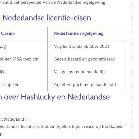
vanuit het perspectief van de Nederlandse regelgeving.
 Casino
Nederlandse regelgeving
zig
Verplicht sinds oktober 2021
uiten KSA toezicht
Gecertificeerd en gecontroleerd
ijk
Vastgelegd en toegankelijk
aar op site
Actief verplicht en gehandhaafd
uit Nederland?
Nederlandse licentie verboden. Spelers lopen risico op blokkades
g.