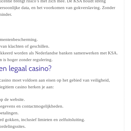
icentie brengt risico’s met zich mee. De KSA houdt streng
 persoonlijke data, en het voorkomen van gokverslaving. Zonder
 minder.
umentenbescherming.
van klachten of geschillen.
blokkeerd worden als Nederlandse banken samenwerken met KSA.
n is hoger zonder regulering.
casino moet voldoen aan eisen op het gebied van veiligheid,
legitiem casino herken je aan:
op de website.
sgegevens en contactmogelijkheden.
betalingen.
 gokken, inclusief limieten en zelfuitsluiting.
rdelingssites.