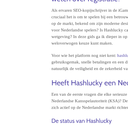
Als ervaren SEO-kopijschrijver in de iGami
cruciaal het is om te spelen bij een betrou
op de markt, bekend om zijn moderne desig
voor Nederlandse spelers? Is Hashlucky ca
wetgeving? In deze gids ga ik dieper in op 
weloverwogen keuze kunt maken.
Voor wie het platform nog niet kent:
hashl
gebruiksgemak, snelle betalingen en een di
natuurlijk de veiligheid en de zekerheid va
Een van de eerste vragen die elke serieuze s
Nederlandse Kansspelautoriteit (KSA)? Deze 
zich actief op de Nederlandse markt richten