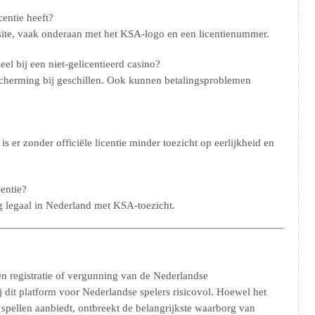
entie heeft?
ebsite, vaak onderaan met het KSA-logo en een licentienummer.
eel bij een niet-gelicentieerd casino?
escherming bij geschillen. Ook kunnen betalingsproblemen
s er zonder officiële licentie minder toezicht op eerlijkheid en
centie?
ig legaal in Nederland met KSA-toezicht.
n registratie of vergunning van de Nederlandse
j dit platform voor Nederlandse spelers risicovol. Hoewel het
 spellen aanbiedt, ontbreekt de belangrijkste waarborg van