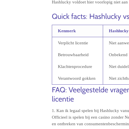
Hashlucky voldoet hier voorlopig niet aan 
Kenmerk
Hashlucky
Verplicht licentie
Niet aanwe
Betrouwbaarheid
Onbekend b
Klachtenprocedure
Niet duidel
Verantwoord gokken
Niet zichtb
1. Kan ik legaal spelen bij Hashlucky van
Officieel is spelen bij een casino zonder 
en ontbreken van consumentenbeschermin