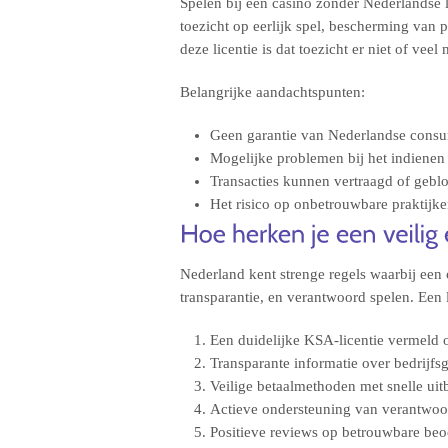
Spelen bij een casino zonder Nederlandse l
toezicht op eerlijk spel, bescherming van
deze licentie is dat toezicht er niet of veel
Belangrijke aandachtspunten:
Geen garantie van Nederlandse cons
Mogelijke problemen bij het indienen 
Transacties kunnen vertraagd of ge
Het risico op onbetrouwbare praktijke
Nederland kent strenge regels waarbij een 
transparantie, en verantwoord spelen. Een 
Een duidelijke KSA-licentie vermeld 
Transparante informatie over bedrijf
Veilige betaalmethoden met snelle uit
Actieve ondersteuning van verantwoord
Positieve reviews op betrouwbare beoo