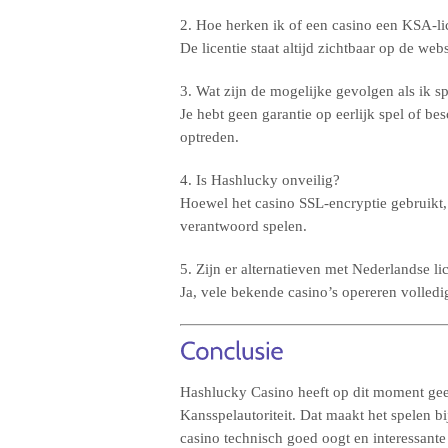
2. Hoe herken ik of een casino een KSA-lic
De licentie staat altijd zichtbaar op de w
3. Wat zijn de mogelijke gevolgen als ik sp
Je hebt geen garantie op eerlijk spel of b
optreden.
4. Is Hashlucky onveilig?
Hoewel het casino SSL-encryptie gebruikt, i
verantwoord spelen.
5. Zijn er alternatieven met Nederlandse li
Ja, vele bekende casino’s opereren volled
Hashlucky Casino heeft op dit moment gee
Kansspelautoriteit. Dat maakt het spelen bi
casino technisch goed oogt en interessante