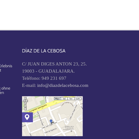
C/ JUAN DIGES ANTON 23, 25.
19003 - GUADALAJARA.
Teléfono: 949 231 697
E-mail:
info@diazdelacebosa.com