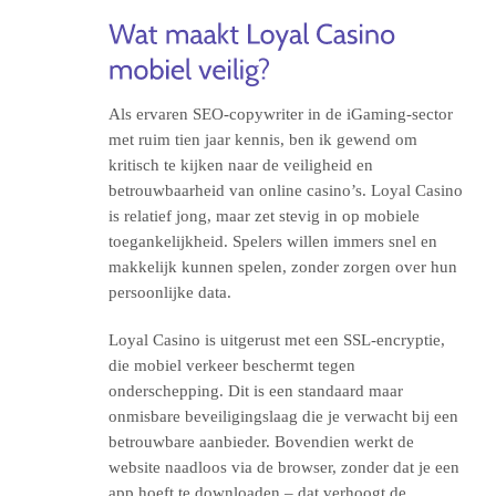
Als ervaren SEO-copywriter in de iGaming-sector
met ruim tien jaar kennis, ben ik gewend om
kritisch te kijken naar de veiligheid en
betrouwbaarheid van online casino’s. Loyal Casino
is relatief jong, maar zet stevig in op mobiele
toegankelijkheid. Spelers willen immers snel en
makkelijk kunnen spelen, zonder zorgen over hun
persoonlijke data.
Loyal Casino is uitgerust met een SSL-encryptie,
die mobiel verkeer beschermt tegen
onderschepping. Dit is een standaard maar
onmisbare beveiligingslaag die je verwacht bij een
betrouwbare aanbieder. Bovendien werkt de
website naadloos via de browser, zonder dat je een
app hoeft te downloaden – dat verhoogt de