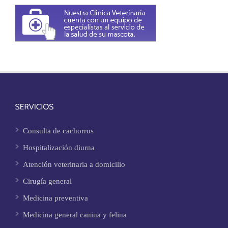
Consulta de cachorros
Hospitalización diurna
Atención veterinaria a domicilio
Cirugía general
Medicina preventiva
Medicina general canina y felina