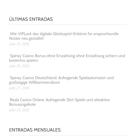
julio 29, 2026
julio 29, 2026
julio 27, 2026
julio 23, 2026