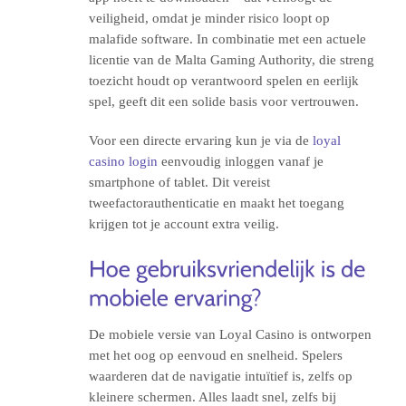
veiligheid, omdat je minder risico loopt op
malafide software. In combinatie met een actuele
licentie van de Malta Gaming Authority, die streng
toezicht houdt op verantwoord spelen en eerlijk
spel, geeft dit een solide basis voor vertrouwen.
Voor een directe ervaring kun je via de
loyal
casino login
eenvoudig inloggen vanaf je
smartphone of tablet. Dit vereist
tweefactorauthenticatie en maakt het toegang
krijgen tot je account extra veilig.
De mobiele versie van Loyal Casino is ontworpen
met het oog op eenvoud en snelheid. Spelers
waarderen dat de navigatie intuïtief is, zelfs op
kleinere schermen. Alles laadt snel, zelfs bij