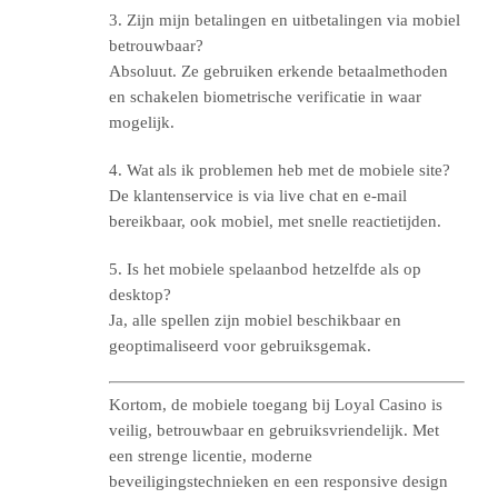
3. Zijn mijn betalingen en uitbetalingen via mobiel
betrouwbaar?
Absoluut. Ze gebruiken erkende betaalmethoden
en schakelen biometrische verificatie in waar
mogelijk.
4. Wat als ik problemen heb met de mobiele site?
De klantenservice is via live chat en e-mail
bereikbaar, ook mobiel, met snelle reactietijden.
5. Is het mobiele spelaanbod hetzelfde als op
desktop?
Ja, alle spellen zijn mobiel beschikbaar en
geoptimaliseerd voor gebruiksgemak.
Kortom, de mobiele toegang bij Loyal Casino is
veilig, betrouwbaar en gebruiksvriendelijk. Met
een strenge licentie, moderne
beveiligingstechnieken en een responsive design