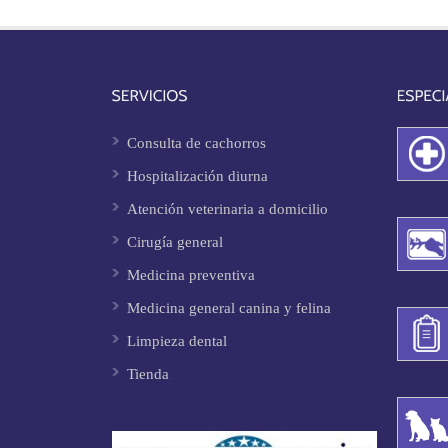
Consulta de cachorros
Hospitalización diurna
Atención veterinaria a domicilio
Cirugía general
Medicina preventiva
Medicina general canina y felina
Limpieza dental
Tienda