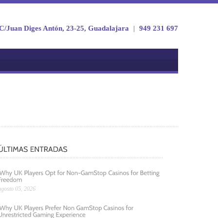
C/Juan Diges Antón, 23-25, Guadalajara
|
949 231 697
agosto 05, 2026