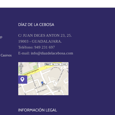
C/ JUAN DIGES ANTON 23, 25.
19003 - GUADALAJARA.
Teléfono: 949 231 697
E-mail:
info@diazdelacebosa.com