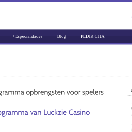
+
Especialidades
Blog
PEDIR CITA