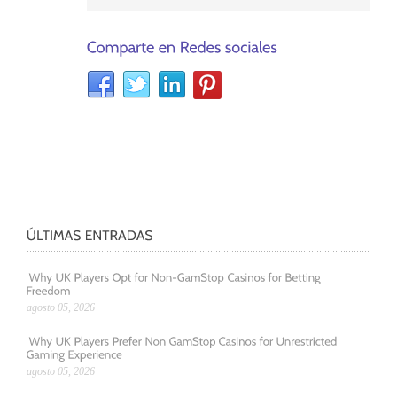
agosto 05, 2026
agosto 05, 2026