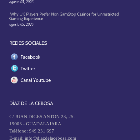
agosto 05, 2026
agosto 05, 2026
C/ JUAN DIGES ANTON 23, 25.
19003 - GUADALAJARA.
Teléfono: 949 231 697
E-mail:
info@diazdelacebosa.com