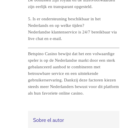
De bonussen zijn royaal en de inzetvoorwaarden
zijn eerlijk en transparant opgesteld.
5. Is er ondersteuning beschikbaar in het
Nederlands en op welke tijden?
Nederlandse klantenservice is 24/7 bereikbaar via
live chat en e-mail.
Betspino Casino bewijst dat het een volwaardige
speler is op de Nederlandse markt door een sterk
gebalanceerd aanbod te combineren met
betrouwbare service en een uitstekende
gebruikerservaring. Dankzij deze factoren kiezen
steeds meer Nederlanders bewust voor dit platform
als hun favoriete online casino.