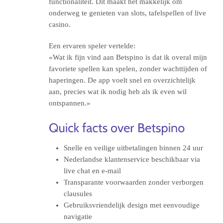
functionaliteit. Dit maakt het makkelijk om
onderweg te genieten van slots, tafelspellen of live
casino.
Een ervaren speler vertelde:
«Wat ik fijn vind aan Betspino is dat ik overal mijn
favoriete spellen kan spelen, zonder wachttijden of
haperingen. De app voelt snel en overzichtelijk
aan, precies wat ik nodig heb als ik even wil
ontspannen.»
Snelle en veilige uitbetalingen binnen 24 uur
Nederlandse klantenservice beschikbaar via
live chat en e-mail
Transparante voorwaarden zonder verborgen
clausules
Gebruiksvriendelijk design met eenvoudige
navigatie