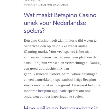
Posted By :
Clínica Díaz de la Cebosa
Betspino Casino heeft zich in korte tijd weten te
onderscheiden op de drukke Nederlandse
iGaming-markt. Voor veel spelers is het niet
zomaar een nieuw casino, maar een platform dat
aansluit bij hun wensen en verwachtingen. Dankzij
een goed doordachte mix van
gebruiksvriendelijkheid, betrouwbare betalingen
en een aantrekkelijk spelaanbod krijgt Betspino
steeds meer voet aan de grond. Daarnaast helpt de
moderne
betspino applicatie
spelers om ook
onderweg zonder haperingen te spelen.