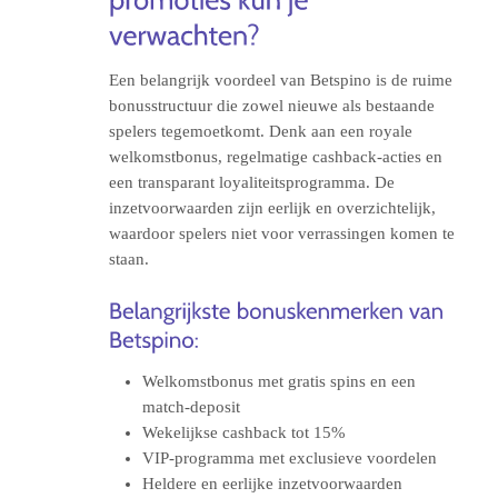
Een belangrijk voordeel van Betspino is de ruime
bonusstructuur die zowel nieuwe als bestaande
spelers tegemoetkomt. Denk aan een royale
welkomstbonus, regelmatige cashback-acties en
een transparant loyaliteitsprogramma. De
inzetvoorwaarden zijn eerlijk en overzichtelijk,
waardoor spelers niet voor verrassingen komen te
staan.
Welkomstbonus met gratis spins en een
match-deposit
Wekelijkse cashback tot 15%
VIP-programma met exclusieve voordelen
Heldere en eerlijke inzetvoorwaarden