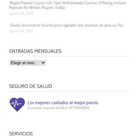
agosto 04, 2026
agosto 03, 2026
ENTRADAS
MENSUALES