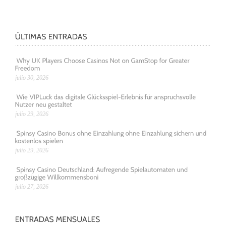
julio 30, 2026
julio 29, 2026
julio 29, 2026
julio 27, 2026