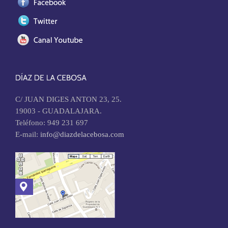
C/ JUAN DIGES ANTON 23, 25.
19003 - GUADALAJARA.
Teléfono: 949 231 697
E-mail:
info@diazdelacebosa.com