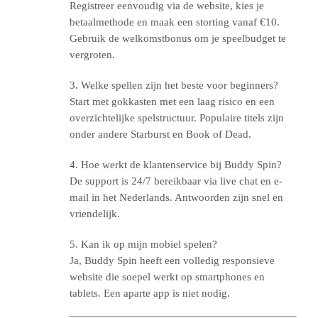
Registreer eenvoudig via de website, kies je
betaalmethode en maak een storting vanaf €10.
Gebruik de welkomstbonus om je speelbudget te
vergroten.
3. Welke spellen zijn het beste voor beginners?
Start met gokkasten met een laag risico en een
overzichtelijke spelstructuur. Populaire titels zijn
onder andere Starburst en Book of Dead.
4. Hoe werkt de klantenservice bij Buddy Spin?
De support is 24/7 bereikbaar via live chat en e-
mail in het Nederlands. Antwoorden zijn snel en
vriendelijk.
5. Kan ik op mijn mobiel spelen?
Ja, Buddy Spin heeft een volledig responsieve
website die soepel werkt op smartphones en
tablets. Een aparte app is niet nodig.