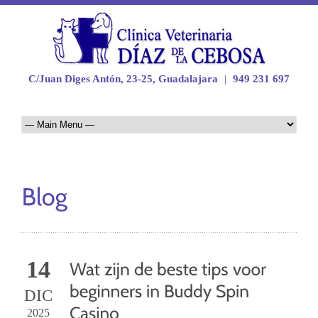
C/Juan Diges Antón, 23-25, Guadalajara
|
949 231 697
14
DIC
2025