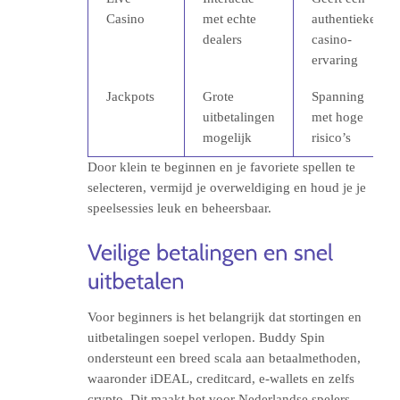
Casino
met echte
authentieke
dealers
casino-
ervaring
Jackpots
Grote
Spanning
uitbetalingen
met hoge
mogelijk
risico’s
Door klein te beginnen en je favoriete spellen te
selecteren, vermijd je overweldiging en houd je je
speelsessies leuk en beheersbaar.
Voor beginners is het belangrijk dat stortingen en
uitbetalingen soepel verlopen. Buddy Spin
ondersteunt een breed scala aan betaalmethoden,
waaronder iDEAL, creditcard, e-wallets en zelfs
crypto. Dit maakt het voor Nederlandse spelers