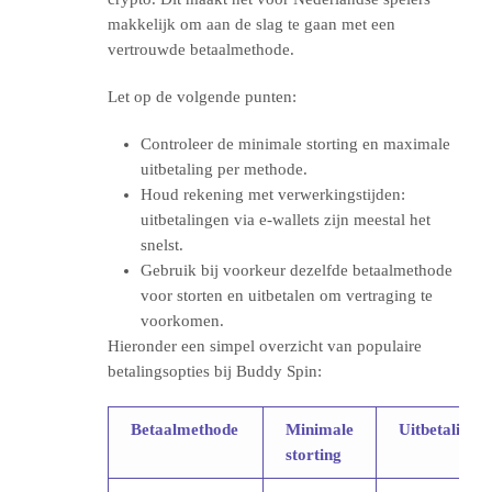
makkelijk om aan de slag te gaan met een
vertrouwde betaalmethode.
Let op de volgende punten:
Controleer de minimale storting en maximale
uitbetaling per methode.
Houd rekening met verwerkingstijden:
uitbetalingen via e-wallets zijn meestal het
snelst.
Gebruik bij voorkeur dezelfde betaalmethode
voor storten en uitbetalen om vertraging te
voorkomen.
Hieronder een simpel overzicht van populaire
betalingsopties bij Buddy Spin:
Betaalmethode
Minimale
Uitbetalingst
storting