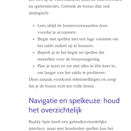
en spelrestricties. Gebruik de bonus dan ook
strategisch:
Lees altijd de bonusvoorwaarden door
voordat je accepteert.
Begin met spellen met een lage variantie om
het saldo stabiel op te bouwen.
Beperk je in het begin tot spellen die
meetellen voor de bonuswagering.
Plan je inzet en zet niet alles in één keer in,
om langer van het saldo te profiteren.
Deze aanpak voorkomt teleurstellingen en zorgt
dat je de bonus echt ten volle benut.
Buddy Spin heeft een gebruiksvriendelijke
interface, maar met honderden spellen kan het